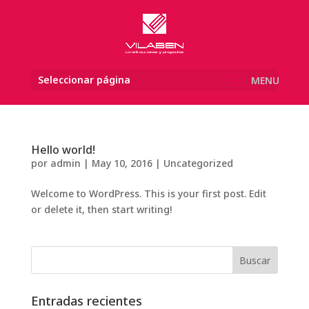
Skip
to
content
Abrir barra de herramientas
Seleccionar página
Hello world!
por
admin
|
May 10, 2016
|
Uncategorized
Welcome to WordPress. This is your first post. Edit
or delete it, then start writing!
Buscar:
Entradas recientes